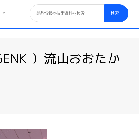
合せ
照明器具
ENKI）流山おおたか
医療照明
取り扱いブランド
募集概要
一般照明
特殊照明
看板サイン照明