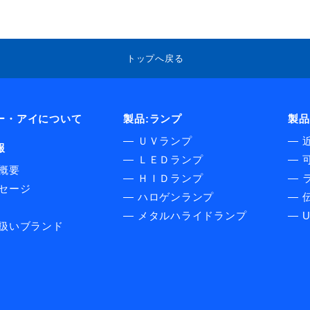
トップへ戻る
ー・アイについて
製品:ランプ
製品
―
ＵＶランプ
―
報
―
ＬＥＤランプ
―
概要
―
ＨＩＤランプ
―
セージ
―
ハロゲンランプ
―
伝
―
メタルハライドランプ
―
扱いブランド