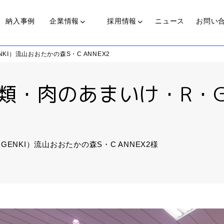
納入事例
企業情報
採用情報
ニュース
お問い
I）流山おおたかの森S・C ANNEX2
光源装置
類・肉のあまいけ・R・G
近赤外線照射光源装置
代表からのメッセージ
私たちの歩み
働く人
可視光光源装置(COLDSPOT)
GENKI）流山おおたかの森S・C ANNEX2様
ライトガイド
プ
伝送ライト(LinearBright®)