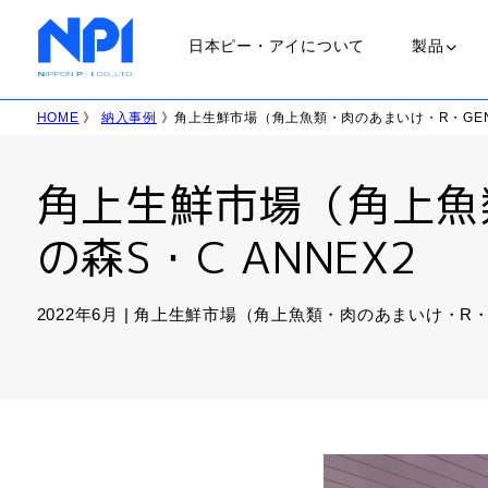
日本ピー・アイについて
製品
HOME
》
納入事例
》角上生鮮市場（角上魚類・肉のあまいけ・R・GENK
ランプ
角上生鮮市場（角上魚
ＵＶランプ
の森S・C ANNEX2
会社概要
職場環境
ＬＥＤランプ
2022年6月 | 角上生鮮市場（角上魚類・肉のあまいけ・R・
ＨＩＤランプ
ハロゲンラン