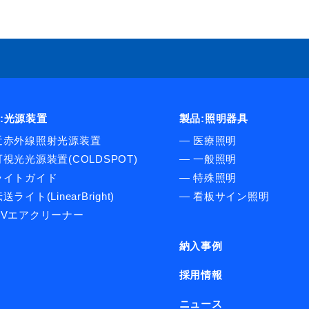
:光源装置
製品:照明器具
近赤外線照射光源装置
―
医療照明
可視光光源装置(COLDSPOT)
―
一般照明
ライトガイド
―
特殊照明
送ライト(LinearBright)
―
看板サイン照明
UVエアクリーナー
納入事例
採用情報
ニュース