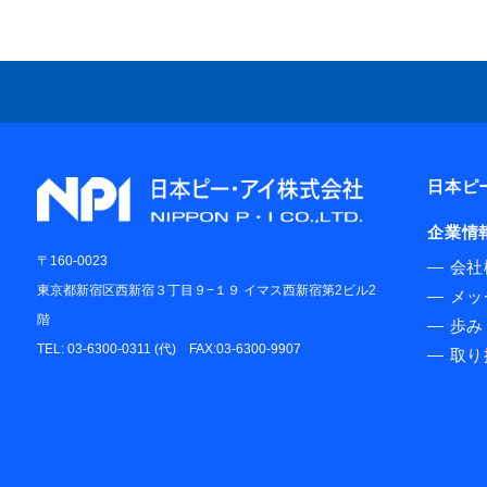
日本ピ
企業情
〒160-0023
―
会社
東京都新宿区西新宿３丁目９−１９ イマス西新宿第2ビル2
―
メッ
階
―
歩み
TEL: 03-6300-0311 (代) FAX:03-6300-9907
―
取り