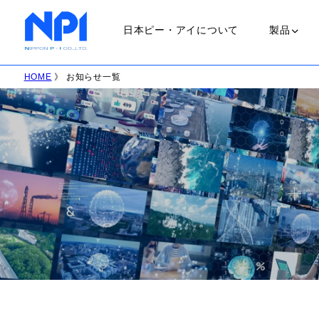
日本ピー・アイについて
製品
HOME
》 お知らせ一覧
ランプ
ＵＶランプ
会社概要
職場環境
ＬＥＤランプ
ＨＩＤランプ
ハロゲンラン