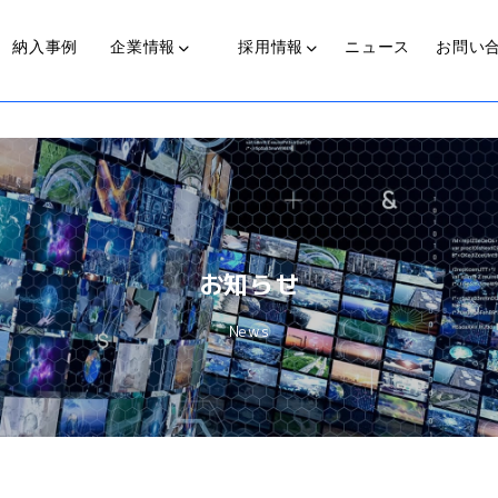
納入事例
企業情報
採用情報
ニュース
お問い
光源装置
近赤外線照射光源装置
代表からのメッセージ
私たちの歩み
働く人
お知らせ
可視光光源装置(COLDSPOT)
News
ライトガイド
プ
伝送ライト(LinearBright®)