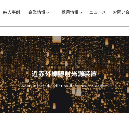
納入事例
企業情報
採用情報
ニュース
お問い
光源装置
近赤外線照射光源装置
代表からのメッセージ
私たちの歩み
働く人
近赤外線照射光源装置
可視光光源装置(COLDSPOT)
Near-infrared radiation light source device
ライトガイド
プ
伝送ライト(LinearBright®)