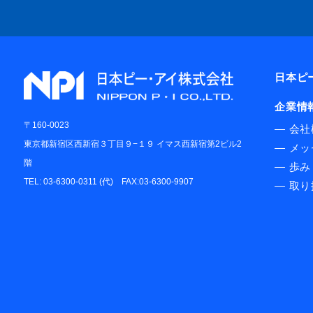
日本ピ
企業情
〒160-0023
―
会社
東京都新宿区西新宿３丁目９−１９ イマス西新宿第2ビル2
―
メッ
階
―
歩み
TEL: 03-6300-0311 (代) FAX:03-6300-9907
―
取り