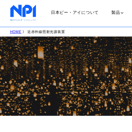
日本ピー・アイについて
製品
HOME
》 近赤外線照射光源装置
ランプ
ＵＶランプ
会社概要
職場環境
ＬＥＤランプ
ＨＩＤランプ
ハロゲンラン