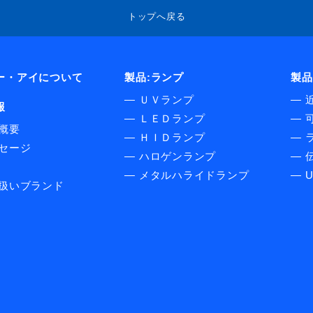
トップへ戻る
ー・アイについて
製品:ランプ
製品
―
ＵＶランプ
―
報
―
ＬＥＤランプ
―
概要
―
ＨＩＤランプ
―
セージ
―
ハロゲンランプ
―
伝
―
メタルハライドランプ
―
扱いブランド