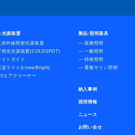
:光源装置
製品:照明器具
近赤外線照射光源装置
―
医療照明
可視光光源装置(COLDSPOT)
―
一般照明
ライトガイド
―
特殊照明
送ライト(LinearBright)
―
看板サイン照明
UVエアクリーナー
納入事例
採用情報
ニュース
お問い合せ