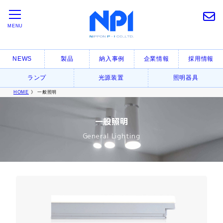
MENU
NEWS
製品
納入事例
企業情報
採用情報
ランプ
光源装置
照明器具
HOME
》 一般照明
一般照明
General Lighting