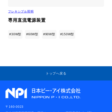
フレキシブル照明
専用直流電源装置
#30W型
#60W型
#90W型
#150W型
トップへ戻る
〒160-0023