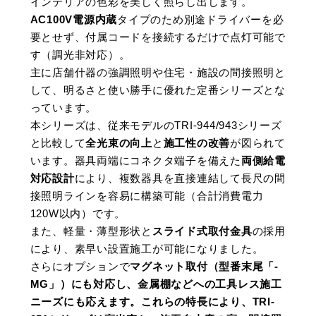
インテリアの色彩を美しく照らし出します。
AC100V電源内蔵
タイプのため別途ドライバーを必
要とせず、付属コードを接続するだけで点灯可能で
す（調光非対応）。
主に店舗什器の強調照明や住宅・施設の間接照明と
して、明るさと使い勝手に優れた定番シリーズとな
っています。
本シリーズは、従来モデルのTRI-944/943シリーズ
と比較して
全光束の向上
と
施工性の改善
が図られて
います。器具両端にコネクタ端子を備えた
両側給電
対応設計
により、複数器具を直接連結して長尺の間
接照明ラインを容易に構築可能（合計消費電力
120W以内）です。
また、軽量・薄型形状と
スライド式取付金具
の採用
により、素早い設置施工が可能になりました。
さらにオプションで
マグネット取付（型番末尾「-
MG」）にも対応し、金属棚などへの工具レス施工
ニーズにも応えます。これらの特長により、TRI-