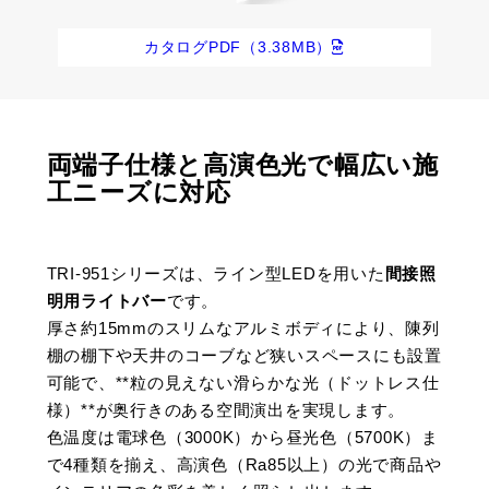
カタログPDF（3.38MB）
両端子仕様と高演色光で幅広い施
工ニーズに対応
TRI-951シリーズは、ライン型LEDを用いた
間接照
明用ライトバー
です。
厚さ約15mmのスリムなアルミボディにより、陳列
棚の棚下や天井のコーブなど狭いスペースにも設置
可能で、**粒の見えない滑らかな光（ドットレス仕
様）**が奥行きのある空間演出を実現します。
色温度は電球色（3000K）から昼光色（5700K）ま
で4種類を揃え、高演色（Ra85以上）の光で商品や