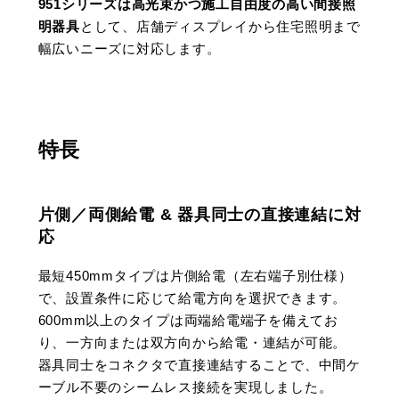
951シリーズは高光束かつ施工自由度の高い間接照
明器具
として、店舗ディスプレイから住宅照明まで
幅広いニーズに対応します。
特長
片側／両側給電 & 器具同士の直接連結に対
応
最短450mmタイプは片側給電（左右端子別仕様）
で、設置条件に応じて給電方向を選択できます。
600mm以上のタイプは両端給電端子を備えてお
り、一方向または双方向から給電・連結が可能。
器具同士をコネクタで直接連結することで、中間ケ
ーブル不要のシームレス接続を実現しました。