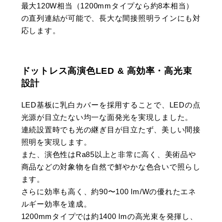
最大120W相当（1200mmタイプなら約8本相当）
の直列連結が可能で、長大な間接照明ラインにも対
応します。
ドットレス高演色LED & 高効率・高光束
設計
LED基板に乳白カバーを採用することで、LEDの点
光源が目立たない均一な面発光を実現しました。
連続設置時でも光の継ぎ目が目立たず、美しい間接
照明を実現します。
また、演色性はRa85以上と非常に高く、美術品や
商品などの対象物を自然で鮮やかな色合いで照らし
ます。
さらに効率も高く、約90〜100 lm/Wの優れたエネ
ルギー効率を達成。
1200mmタイプでは約1400 lmの高光束を発揮し、