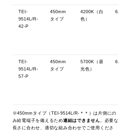
TEI-
450mm
4200K（白
6.5W
9514L/R-
タイプ
色）
42-P
TEI-
450mm
5700K（昼
6.5W
9514L/R-
タイプ
光色）
57-P
※450mmタイプ（TEI-9514L/R-＊＊）は片側にの
み給電端子を備えるため
連結はできません
。必要な
長さに合わせ、適切な組み合わせでご使用くださ