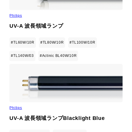
Philips
UV-A 波長領域ランプ
#TL60W/10R
#TL80W/10R
#TL100W/10R
#TL140W/03
#Actinic BL40W/10R
Philips
UV-A 波長領域ランプBlacklight Blue