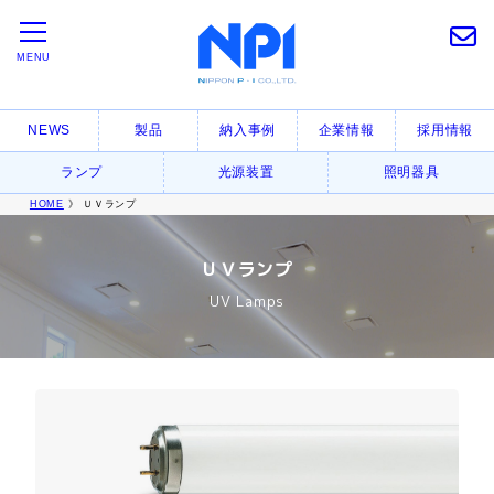
MENU
NEWS
製品
納入事例
企業情報
採用情報
ランプ
光源装置
照明器具
HOME
》 ＵＶランプ
ＵＶランプ
UV Lamps