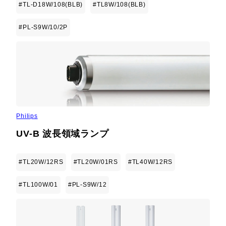
#TL-D18W/108(BLB)
#TL8W/108(BLB)
#PL-S9W/10/2P
Philips
UV-B 波長領域ランプ
#TL20W/12RS
#TL20W/01RS
#TL40W/12RS
#TL100W/01
#PL-S9W/12