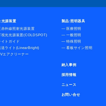
:光源装置
製品:照明器具
近赤外線照射光源装置
―
医療照明
可視光光源装置(COLDSPOT)
―
一般照明
ライトガイド
―
特殊照明
送ライト(LinearBright)
―
看板サイン照明
UVエアクリーナー
納入事例
採用情報
ニュース
お問い合せ