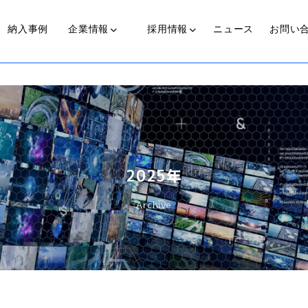
納入事例
企業情報
採用情報
ニュース
お問い
光源装置
近赤外線照射光源装置
代表からのメッセージ
私たちの歩み
働く人
2025年
可視光光源装置(COLDSPOT)
Archive
ライトガイド
プ
伝送ライト(LinearBright®)