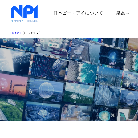
日本ピー・アイについて
製品
HOME
》 2025年
ランプ
ＵＶランプ
会社概要
職場環境
ＬＥＤランプ
ＨＩＤランプ
ハロゲンラン