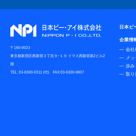
日本ピ
企業情
〒160-0023
―
会社
東京都新宿区西新宿３丁目９−１９ イマス西新宿第2ビル2
―
メッ
階
―
歩み
TEL: 03-6300-0311 (代) FAX:03-6300-9907
―
取り