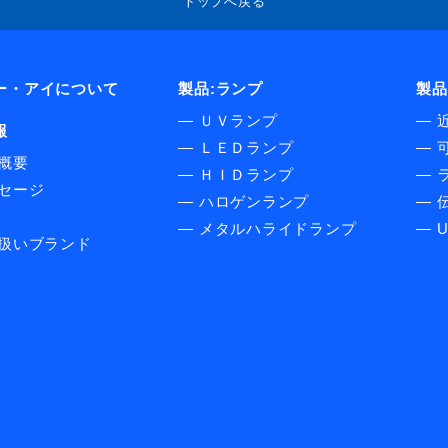
トップへ戻る
ー・アイについて
製品:ランプ
製品
―
ＵＶランプ
―
報
―
ＬＥＤランプ
―
概要
―
ＨＩＤランプ
―
セージ
―
ハロゲンランプ
―
伝
―
メタルハライドランプ
―
扱いブランド