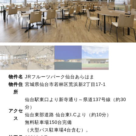
物件名
JRフルーツパーク仙台あらはま
物件住
宮城県仙台市若林区荒浜新2丁目17-1
所
仙台駅東口より新寺通り～県道137号線（約30
分）
アクセ
仙台東部道路 仙台東I.Cより（約10分）
ス
無料駐車場150台完備
（大型バス駐車場4台含む）。