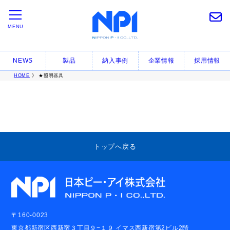
MENU
NEWS
製品
納入事例
企業情報
採用情報
HOME
》 ★照明器具
トップへ戻る
〒160-0023
東京都新宿区西新宿３丁目９−１９ イマス西新宿第2ビル2階