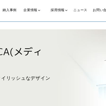
納入事例
企業情報
採用情報
ニュース
お問い
光源装置
近赤外線照射光源装置
CA(メディ
代表からのメッセージ
私たちの歩み
働く人
可視光光源装置(COLDSPOT)
スタイリッシュなデザイン
ライトガイド
プ
伝送ライト(LinearBright®)