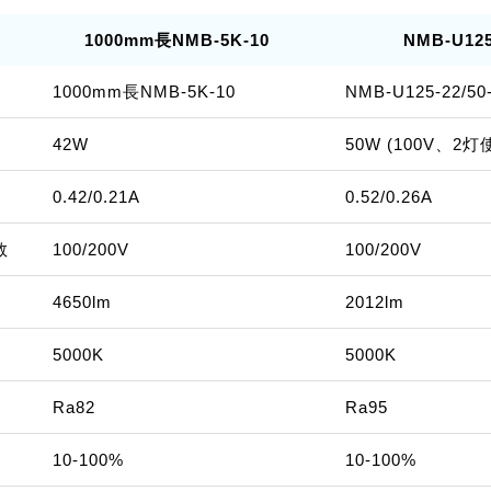
1000mm長NMB-5K-10
NMB-U125
1000mm長NMB-5K-10
NMB-U125-22/50
42W
50W (100V、2
0.42/0.21A
0.52/0.26A
数
100/200V
100/200V
4650lm
2012lm
5000K
5000K
Ra82
Ra95
10-100%
10-100%