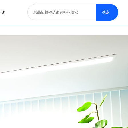
合せ
照明器具
医療照明
取り扱いブランド
募集概要
一般照明
特殊照明
看板サイン照明