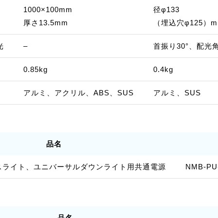
1000×100mm
径φ133
厚さ13.5mm
（埋込穴φ125）
光
–
首振り30°、配光角
0.85kg
0.4kg
アルミ、アクリル、ABS、SUS
アルミ、SUS
品名
ースライト、ユニバーサルダウンライト用共通電源
NMB-PU
品名