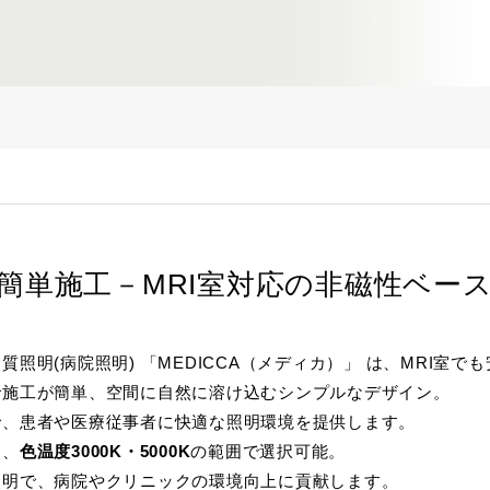
ドランプ
UVエアクリーナー
簡単施工－MRI室対応の非磁性ベー
照明(病院照明) 「MEDICCA（メディカ）」 は、MRI室で
で施工が簡単、空間に自然に溶け込むシンプルなデザイン。
で、患者や医療従事者に快適な照明環境を提供します。
し、
色温度3000K・5000K
の範囲で選択可能。
照明で、病院やクリニックの環境向上に貢献します。