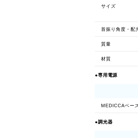
サイズ
首振り角度・配
質量
材質
●専用電源
MEDICCAベ
●調光器