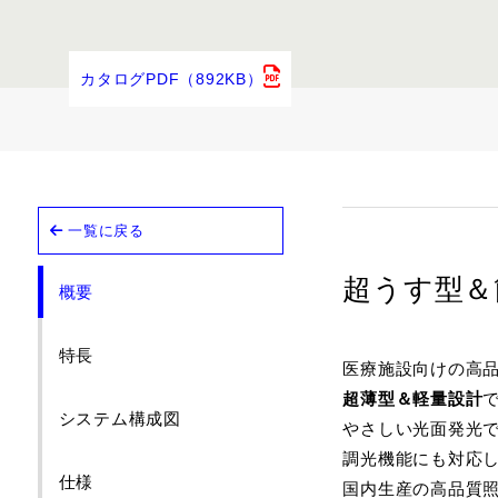
メタルハライ
カタログPDF（892KB）
一覧に戻る
超うす型＆
概要
特長
医療施設向けの高品質
超薄型＆軽量設計
システム構成図
やさしい光面発光
調光機能にも対応
仕様
国内生産の高品質