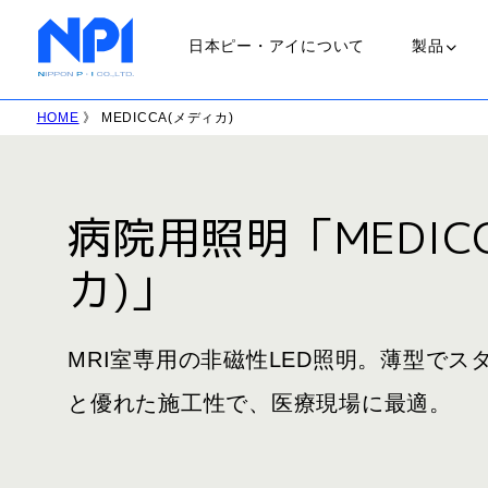
日本ピー・アイについて
製品
HOME
》 MEDICCA(メディカ)
ランプ
ＵＶランプ
病院用照明「MEDIC
会社概要
カ)」
職場環境
ＬＥＤランプ
MRI室専用の非磁性LED照明。薄型で
ＨＩＤランプ
と優れた施工性で、医療現場に最適。
ハロゲンラン