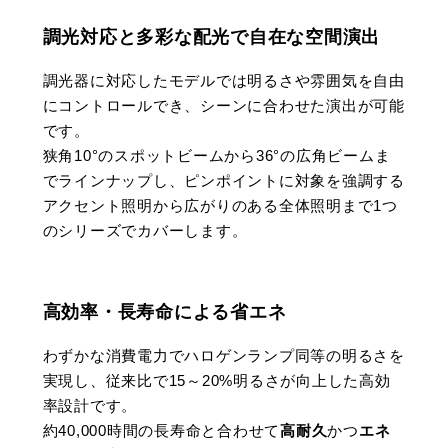
調光対応と多彩な配光で自在な空間演出
調光器に対応したモデルでは明るさや雰囲気を自由
にコントロールでき、シーンに合わせた演出が可能
です。
狭角10°のスポットビームから36°の広角ビームま
でラインナップし、ピンポイントに対象を強調する
アクセント照明から広がりのある全体照明まで1つ
のシリーズでカバーします​。
高効率・長寿命による省エネ
わずかな消費電力でハロゲンランプ同等の明るさを
実現し、従来比で15～20%明るさが向上した高効
率設計です​。
約40,000時間の長寿命と合わせて
高耐久
かつ
エネ