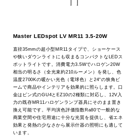
Master LEDspot LV MR11 3.5-20W
直径35mmの超小型MR11タイプで、ショーケース
や狭いダウンライトにも収まるコンパクトなLEDス
ポットライトです。消費電力3.5Wでハロゲン20W
相当の明るさ（全光束約210ルーメン）を発し、色
温度2700Kの暖かい光色（電球色）と24°の狭角ビ
ームで商品やインテリアを効果的に照らします。口
金はピン式のGU4とEZ10の2種類に対応し、12V入
力の既存MR11ハロゲンランプ器具にそのまま置き
換え可能です。平均演色評価指数Ra80で一般的な
商業空間や住宅用途に十分な光質を提供し、省エネ
効果と発熱の少なさから展示什器の照明にも適して
います。