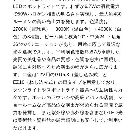
LEDスポットライトです。わずか6.7Wの消費電力
で50Wハロゲン相当の明るさを実現し、最大約480
ルーメンの高い光出力を発します。色温度は
2700K（電球色）・3000K（温白色）・4000K（白
色）の3種類、ビーム角も狭角10°・中角24°・広角
36°のバリエーションがあり、用途に応じて最適な
光を選択できます。平均演色指数Ra97の卓越した
光質で美術品や商品の質感・色調を忠実に再現し、
調光にも対応するため演出の幅がさらに広がりま
す。口金は12V用のGU5.3（差し込み式）と
EZ10（ねじ込み式）の両タイプを用意しており、
ダウンライトやスポットライト器具への互換性も万
全です。ホテルのラウンジや高級アパレル店舗、シ
ョールームなど高品位な演出が求められる空間で威
力を発揮し、また紫外線や赤外線を含まないLED光
は美術館・資料館の展示照明にも安心してご利用い
ただけます。