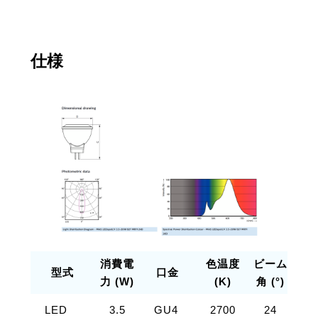
仕様
消費電
色温度
ビーム
全
型式
口金
力 (W)
(K)
角 (°)
(l
LED
3.5
GU4
2700
24
約