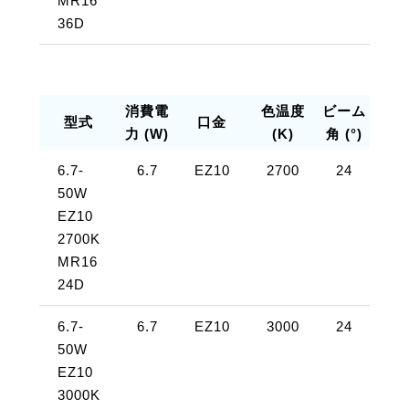
MR16
36D
消費電
色温度
ビーム
全光
型式
口金
力 (W)
(K)
角 (°)
(lm
6.7-
6.7
EZ10
2700
24
約
50W
45
EZ10
2700K
MR16
24D
6.7-
6.7
EZ10
3000
24
約
50W
48
EZ10
3000K