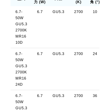
力 (W)
(K)
角 (°)
(
6.7-
6.7
GU5.3
2700
10
50W
4
GU5.3
2700K
MR16
10D
6.7-
6.7
GU5.3
2700
24
50W
4
GU5.3
2700K
MR16
24D
6.7-
6.7
GU5.3
2700
36
50W
4
GU5.3