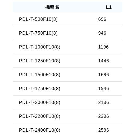
機種名
L1
PDL-T-500F10(8)
696
6
PDL-T-750F10(8)
946
8
PDL-T-1000F10(8)
1196
1
PDL-T-1250F10(8)
1446
1
PDL-T-1500F10(8)
1696
1
PDL-T-1750F10(8)
1946
1
PDL-T-2000F10(8)
2196
2
PDL-T-2200F10(8)
2396
2
PDL-T-2400F10(8)
2596
2