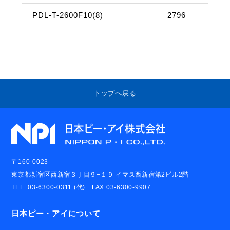
PDL-T-2600F10(8)
2796
2
トップへ戻る
〒160-0023
東京都新宿区西新宿３丁目９−１９ イマス西新宿第2ビル2階
TEL: 03-6300-0311 (代) FAX:03-6300-9907
日本ピー・アイについて