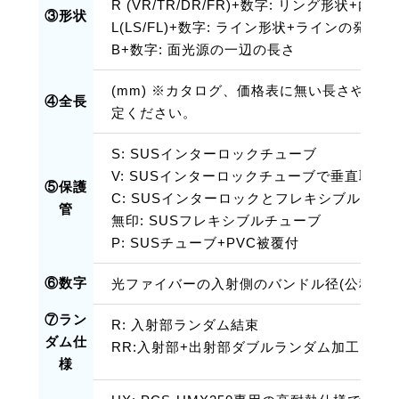
R (VR/TR/DR/FR)+数字: リング形状+内径
③形状
L(LS/FL)+数字: ライン形状+ラインの発光
B+数字: 面光源の一辺の長さ
(mm) ※カタログ、価格表に無い長さや、
④全長
定ください。
S: SUSインターロックチューブ
V: SUSインターロックチューブで垂直取付
⑤保護
C: SUSインターロックとフレキシブルの
管
無印: SUSフレキシブルチューブ
P: SUSチューブ+PVC被覆付
⑥数字
光ファイバーの入射側のバンドル径(公称値)
⑦ラン
R: 入射部ランダム結束
ダム仕
RR:入射部+出射部ダブルランダム加工
様