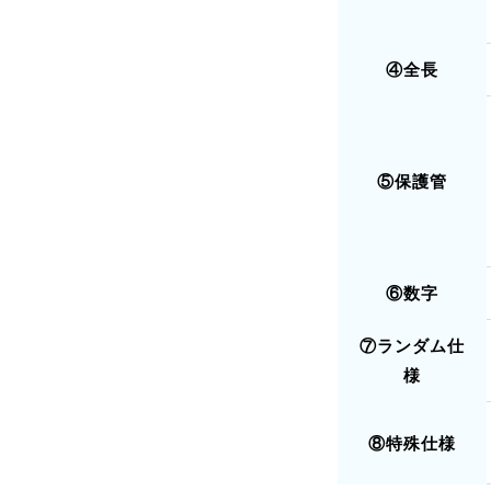
④全長
⑤保護管
⑥数字
⑦ランダム仕
様
⑧特殊仕様