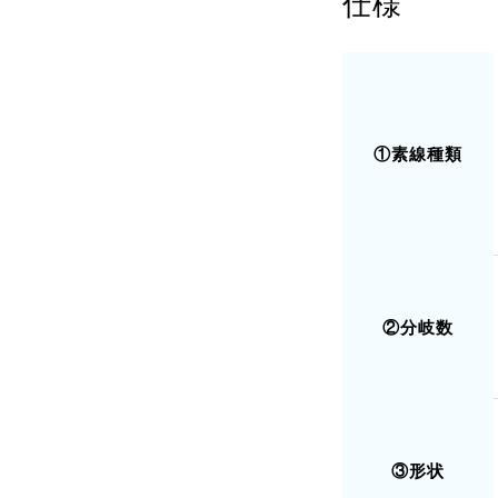
仕様
①素線種類
②分岐数
③形状