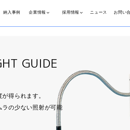
納入事例
企業情報
採用情報
ニュース
お問い
光源装置
近赤外線照射光源装置
T GUIDE
代表からのメッセージ
私たちの歩み
働く人
可視光光源装置(COLDSPOT)
度が得られます。
ライトガイド
ムラの少ない照射が可能
プ
伝送ライト(LinearBright®)