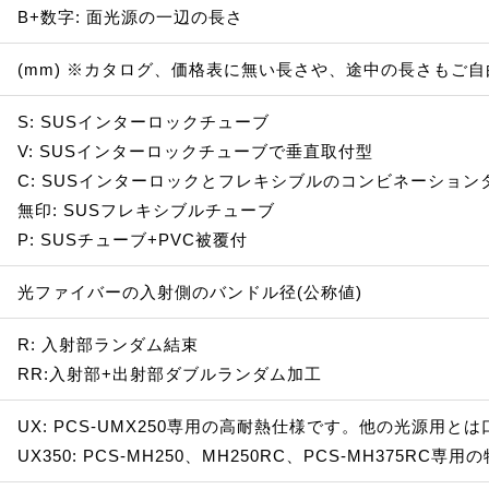
B+数字: 面光源の一辺の長さ
(mm) ※カタログ、価格表に無い長さや、途中の長さもご
S: SUSインターロックチューブ
V: SUSインターロックチューブで垂直取付型
C: SUSインターロックとフレキシブルのコンビネーション
無印: SUSフレキシブルチューブ
P: SUSチューブ+PVC被覆付
光ファイバーの入射側のバンドル径(公称値)
R: 入射部ランダム結束
RR:入射部+出射部ダブルランダム加工
UX: PCS-UMX250専用の高耐熱仕様です。他の光源用
UX350: PCS-MH250、MH250RC、PCS-MH375RC