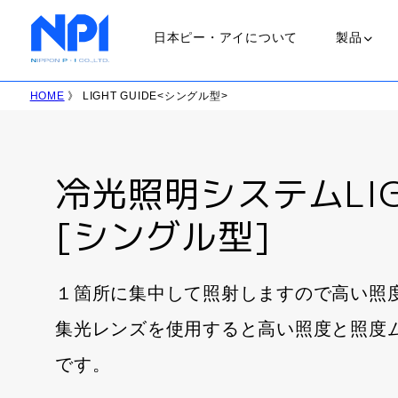
日本ピー・アイについて
製品
HOME
》 LIGHT GUIDE<シングル型>
ランプ
ＵＶランプ
冷光照明システムLIGH
会社概要
[シングル型]
職場環境
ＬＥＤランプ
１箇所に集中して照射しますので高い照
ＨＩＤランプ
集光レンズを使用すると高い照度と照度
ハロゲンラン
です。