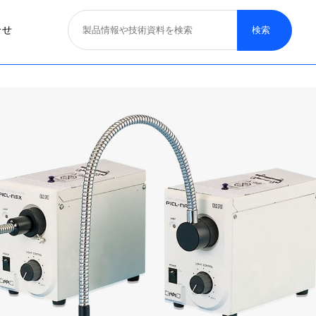
合せ
照明器具
医療照明
取り扱いブランド
募集概要
一般照明
特殊照明
看板サイン照明