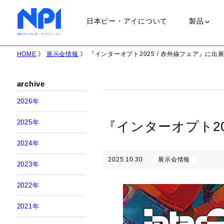
日本ピー・アイについて
製品
HOME
》
展示会情報
》 『インターオプト2025 / 赤外線フェア』に出
ランプ
archive
ＵＶランプ
2026年
会社概要
2025年
『インターオプト20
職場環境
ＬＥＤランプ
2024年
2025.10.30
展示会情報
2023年
ＨＩＤランプ
2022年
ハロゲンラン
2021年