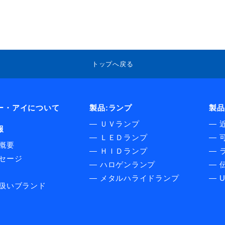
トップへ戻る
ー・アイについて
製品:ランプ
製品
―
ＵＶランプ
―
報
―
ＬＥＤランプ
―
概要
―
ＨＩＤランプ
―
セージ
―
ハロゲンランプ
―
伝
―
メタルハライドランプ
―
扱いブランド