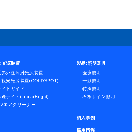
:光源装置
製品:照明器具
近赤外線照射光源装置
―
医療照明
可視光光源装置(COLDSPOT)
―
一般照明
ライトガイド
―
特殊照明
送ライト(LinearBright)
―
看板サイン照明
UVエアクリーナー
納入事例
採用情報