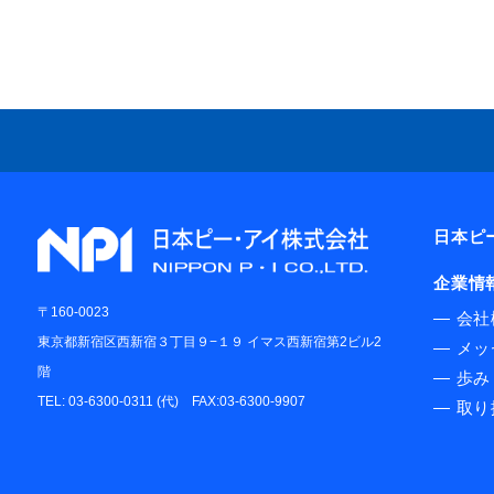
日本ピ
企業情
〒160-0023
―
会社
東京都新宿区西新宿３丁目９−１９ イマス西新宿第2ビル2
―
メッ
階
―
歩み
TEL: 03-6300-0311 (代) FAX:03-6300-9907
―
取り