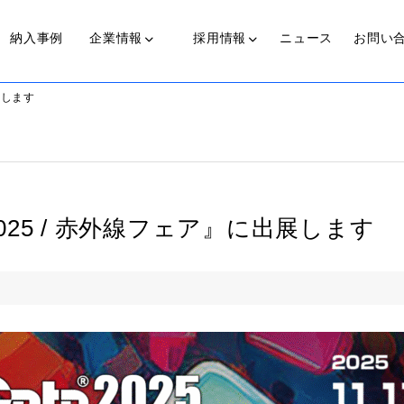
納入事例
企業情報
採用情報
ニュース
お問い
展します
光源装置
近赤外線照射光源装置
代表からのメッセージ
私たちの歩み
25 / 赤外線フェア』に出展します
働く人
可視光光源装置(COLDSPOT)
ライトガイド
プ
伝送ライト(LinearBright®)