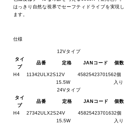
はっきり自然な視界でセーフティドライブを実現し
ます。
仕様
12Vタイプ
タイ
品番
定格
JANコード
個数
プ
H4
11342ULX2S
12V
4582542370156
2個
15.5W
入り
24Vタイプ
タイ
品番
定格
JANコード
個数
プ
H4
27342ULX2S
24V
4582542370163
2個
15.5W
入り