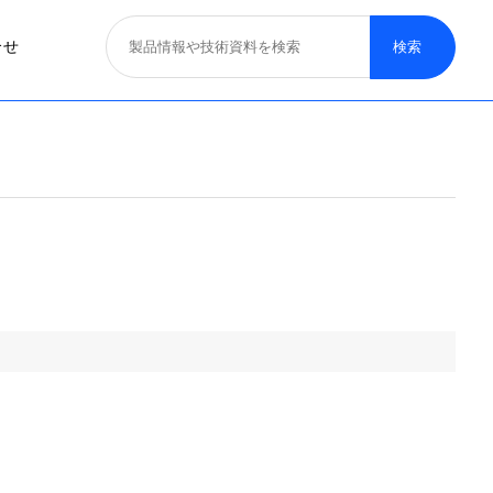
合せ
照明器具
医療照明
取り扱いブランド
募集概要
一般照明
特殊照明
看板サイン照明