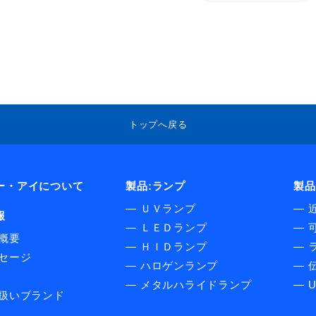
トップへ戻る
ー・アイについて
製品:ランプ
製品
―
ＵＶランプ
―
報
―
ＬＥＤランプ
―
概要
―
ＨＩＤランプ
―
セージ
―
ハロゲンランプ
―
伝
―
メタルハライドランプ
―
扱いブランド