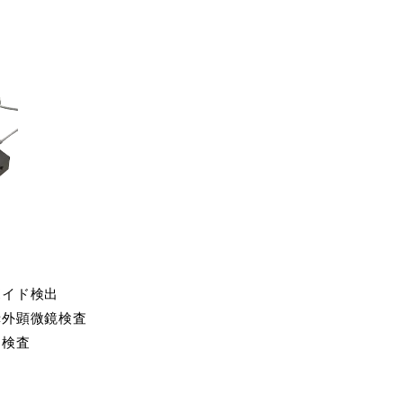
ボイド検出
赤外顕微鏡検査
ク検査
！