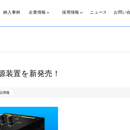
納入事例
企業情報
採用情報
ニュース
お問い
光源装置
近赤外線照射光源装置
代表からのメッセージ
私たちの歩み
光源装置を新発売！
働く人
可視光光源装置(COLDSPOT)
品情報
ライトガイド
プ
伝送ライト(LinearBright®)