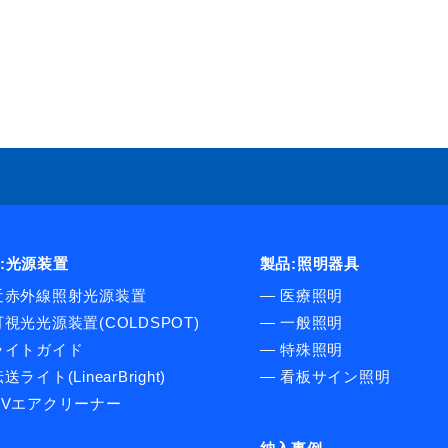
:光源装置
製品:照明器具
近赤外線照射光源装置
―
医療照明
可視光光源装置(COLDSPOT)
―
一般照明
ライトガイド
―
特殊照明
送ライト(LinearBright)
―
看板サイン照明
UVエアクリーナー