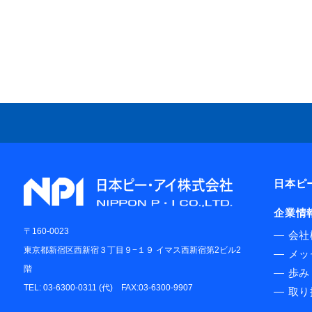
日本ピ
企業情
〒160-0023
―
会社
東京都新宿区西新宿３丁目９−１９ イマス西新宿第2ビル2
―
メッ
階
―
歩み
TEL: 03-6300-0311 (代) FAX:03-6300-9907
―
取り