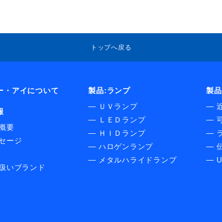
ドランプ
UVエアクリーナー
トップへ戻る
ー・アイについて
製品:ランプ
製品
―
ＵＶランプ
―
報
―
ＬＥＤランプ
―
概要
―
ＨＩＤランプ
―
セージ
―
ハロゲンランプ
―
伝
―
メタルハライドランプ
―
扱いブランド