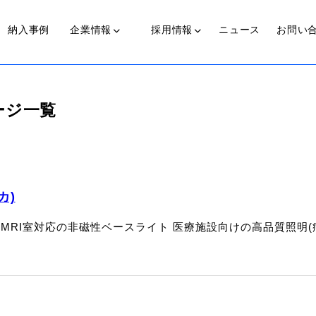
納入事例
企業情報
採用情報
ニュース
お問い
光源装置
ページ一覧
近赤外線照射光源装置
代表からのメッセージ
私たちの歩み
働く人
可視光光源装置(COLDSPOT)
カ)
MRI室対応の非磁性ベースライト 医療施設向けの高品質照明(病
ライトガイド
プ
伝送ライト(LinearBright®)