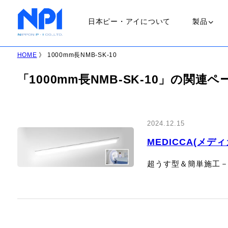
日本ピー・アイについて
製品
HOME
》 1000mm長NMB-SK-10
ランプ
「1000mm長NMB-SK-10」の関連
ＵＶランプ
会社概要
2024.12.15
職場環境
ＬＥＤランプ
MEDICCA(メディ
超うす型＆簡単施工－
ＨＩＤランプ
ハロゲンラン