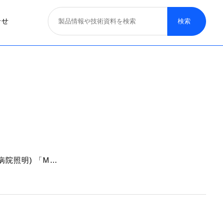
合せ
照明器具
医療照明
取り扱いブランド
募集概要
一般照明
院照明) 「M…
特殊照明
看板サイン照明