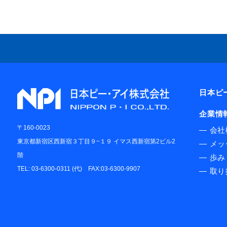
メタルハライ
日本ピ
企業情
〒160-0023
―
会社
東京都新宿区西新宿３丁目９−１９ イマス西新宿第2ビル2
―
メッ
階
―
歩み
TEL: 03-6300-0311 (代) FAX:03-6300-9907
―
取り