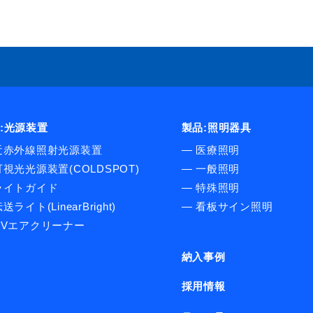
取扱説明書はこちら》
:光源装置
製品:照明器具
近赤外線照射光源装置
―
医療照明
可視光光源装置(COLDSPOT)
―
一般照明
ライトガイド
―
特殊照明
送ライト(LinearBright)
―
看板サイン照明
UVエアクリーナー
納入事例
採用情報